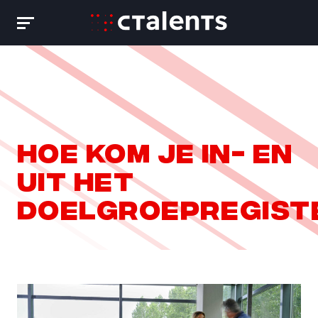
Skip
to
content
Hoe kom je in- en
uit het
doelgroepregist