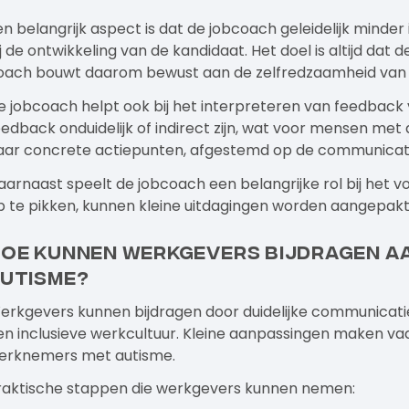
en belangrijk aspect is dat de jobcoach geleidelijk minder
ij de ontwikkeling van de kandidaat. Het doel is altijd da
oach bouwt daarom bewust aan de zelfredzaamheid van 
e jobcoach helpt ook bij het interpreteren van feedback
eedback onduidelijk of indirect zijn, wat voor mensen met 
aar concrete actiepunten, afgestemd op de communicatie
aarnaast speelt de jobcoach een belangrijke rol bij het 
p te pikken, kunnen kleine uitdagingen worden aangepakt
oe kunnen werkgevers bijdragen aa
utisme?
erkgevers kunnen bijdragen door duidelijke communicatie,
en inclusieve werkcultuur. Kleine aanpassingen maken vaa
erknemers met autisme.
raktische stappen die werkgevers kunnen nemen: