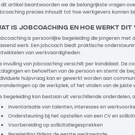
n dit artikel beantwoorden we de belangrijkste vragen o
obcoaching precies inhoudt tot hoe werkgevers kunnen bi
at is jobcoaching en hoe werkt dit
obcoaching is persoonlijke begeleiding die jongeren met 
assend werk. Een jobcoach biedt praktische ondersteuning 
ntwikkelen van werkvaardigheden.
e invulling van jobcoaching verschilt per kandidaat. De co
itdagingen en behoeften van de persoon en stemt de begel
ndividuele hulpvraag kan er gewerkt worden aan commu
eranderingen op de werkplek, of het vinden van de juiste 
e begeleiding kan bestaan uit verschillende onderdelen, a
Inventarisatie van talenten, interesses en werkvoork
Ondersteuning bij het opstellen van een CV en sollici
Voorbereiding op sollicitatiegesprekken
Begeleiding tijdens de eerste werkperiode