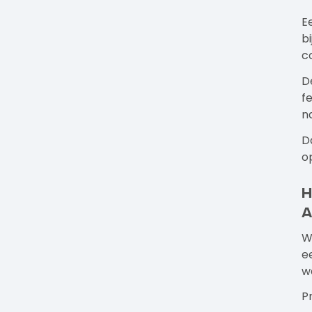
E
b
c
D
f
n
D
o
H
a
W
e
w
P