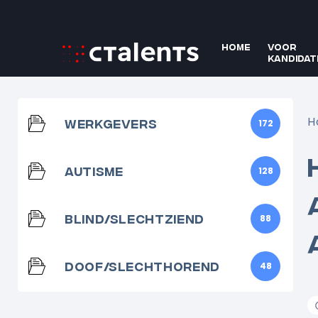
Skip
to
content
Home
Voor
kandidat
H
Werkgevers
172
Autisme
128
Blind/Slechtziend
88
Doof/Slechthorend
48