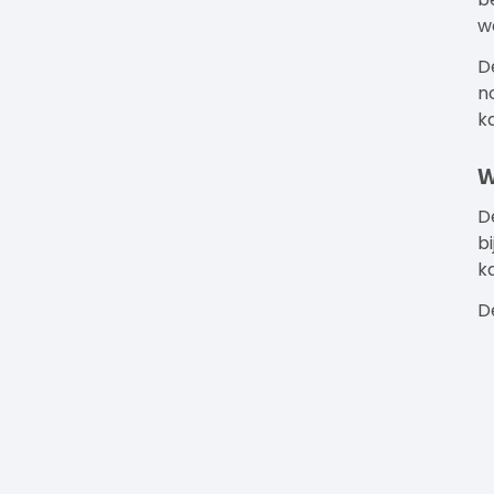
we
D
n
k
W
D
b
k
D