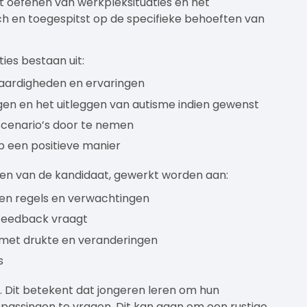
et oefenen van werkpleksituaties en het
sch en toegespitst op de specifieke behoeften van
ties bestaan uit:
aardigheden en ervaringen
en en het uitleggen van autisme indien gewenst
scenario’s door te nemen
op een positieve manier
ften van de kandidaat, gewerkt worden aan:
en regels en verwachtingen
 feedback vraagt
met drukte en veranderingen
s
e. Dit betekent dat jongeren leren om hun
assingen te vragen. Dit kan gaan om een rustige