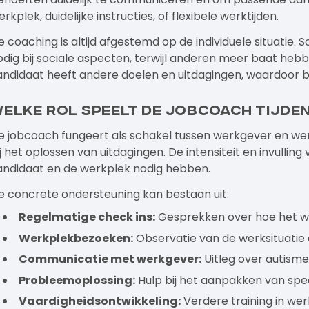
rkplek, duidelijke instructies, of flexibele werktijden.
e
coaching
is altijd afgestemd op de individuele situati
odig bij sociale aspecten, terwijl anderen meer baat hebb
andidaat heeft andere doelen en uitdagingen, waardoor be
elke rol speelt de jobcoach tijde
e jobcoach fungeert als schakel tussen werkgever en we
ij het oplossen van uitdagingen. De intensiteit en invull
andidaat en de werkplek nodig hebben.
e concrete ondersteuning kan bestaan uit:
Regelmatige check ins:
Gesprekken over hoe het wer
Werkplekbezoeken:
Observatie van de werksituatie
Communicatie met werkgever:
Uitleg over autism
Probleemoplossing:
Hulp bij het aanpakken van spe
Vaardigheidsontwikkeling:
Verdere training in we