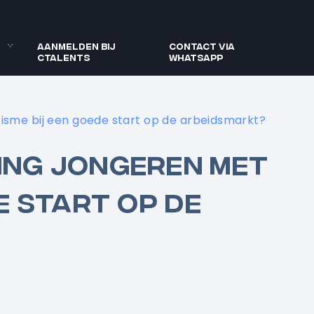
Aanmelden bij
Contact via
Ctalents
WhatsApp
isme bij een goede start op de arbeidsmarkt?
ING JONGEREN MET
E START OP DE