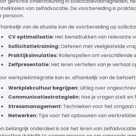
oor gerichte ondersteuning in sollicitatievaardigheden, h
ntwikkelen van zelfadvocatie. De voorbereiding is prakti
e persoon.
fhankelijk van de situatie kan de voorbereiding op sollicita
CV optimalisatie:
Het benadrukken van relevante v
Sollicitatietraining:
Oefenen met veelgestelde vrag
Praktijksimulaties:
Rollenspellen om verschillende 
Zelfpresentatie:
Het leren vertellen van je verhaal 
oor werkplekintegratie kan er, afhankelijk van de behoe
Werkplekcultuur begrijpen:
Uitleg over ongeschrev
Communicatiestrategieën:
Hoe je vragen stelt en
Stressmanagement:
Technieken voor het omgaan 
Netwerken:
Tips voor het opbouwen van werkrelatie
en belangrijk onderdeel is ook het leren van zelfadvocati
ehoeften duidelijk te communiceren en om passende aanp