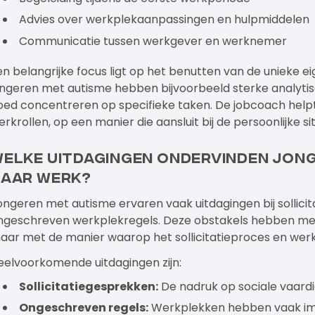
Advies over werkplekaanpassingen en hulpmiddelen
Communicatie tussen werkgever en werknemer
en belangrijke focus ligt op het benutten van de unieke
ongeren met autisme hebben bijvoorbeeld sterke analytisc
oed concentreren op specifieke taken. De jobcoach helpt
erkrollen, op een manier die aansluit bij de persoonlijke s
elke uitdagingen ondervinden jong
aar werk?
ongeren met autisme ervaren vaak uitdagingen bij sollicita
ngeschreven werkplekregels. Deze obstakels hebben me
aar met de manier waarop het sollicitatieproces en werkp
eelvoorkomende uitdagingen zijn:
Sollicitatiegesprekken:
De nadruk op sociale vaard
Ongeschreven regels:
Werkplekken hebben vaak impl