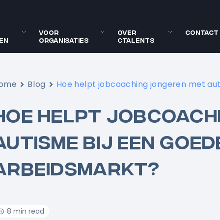
Voor
Over
Contact
en
organisaties
Ctalents
ome
Blog
Hoe helpt jobcoaching jongeren met aut
HOE HELPT JOBCOACH
AUTISME BIJ EEN GOED
ARBEIDSMARKT?
8 min read