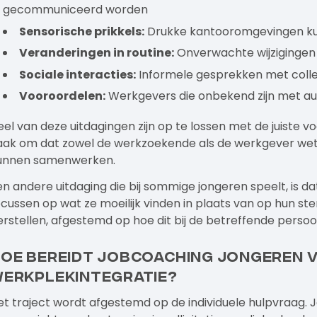
gecommuniceerd worden
Sensorische prikkels:
Drukke kantooromgevingen kun
Veranderingen in routine:
Onverwachte wijzigingen
Sociale interacties:
Informele gesprekken met colleg
Vooroordelen:
Werkgevers die onbekend zijn met au
eel van deze uitdagingen zijn op te lossen met de juiste v
aak om dat zowel de werkzoekende als de werkgever wet
unnen samenwerken.
en andere uitdaging die bij sommige jongeren speelt, is 
ocussen op wat ze moeilijk vinden in plaats van op hun st
erstellen, afgestemd op hoe dit bij de betreffende persoon
oe bereidt jobcoaching jongeren vo
erkplekintegratie?
et traject wordt afgestemd op de individuele hulpvraag.