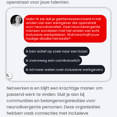
openstaan voor jouw talenten.
Hallo! Ik zie dat je geïnteresseerd bent in het
vinden van een werkgever die openstaat
voor neurodiversiteit. Veel neurodivergente
mensen worstelen met het vinden van echt
inclusieve werkplekken. Wat beschrijft jouw
huidige situatie het beste?
Ik ben actief op zoek naar een baan
Tips voor het herkennen van inclusieve
Naam
werkgevers
Ik overweeg een carrièreswitch
Een werkgever die mijn autisme/neurodiversiteit
begrijpt
Begeleiding bij het sollicitatieproces
Ik wil meer weten over inclusieve werkgevers
E-mailadres
Mogelijkheden voor werkplekaanpassingen
Contact met werkgevers die openstaan voor
neurodiversiteit
Focus op mijn talenten in plaats van
Netwerken is en blijft een krachtige manier om
beperkingen
Telefoonnummer (optioneel)
passend werk te vinden. Sluit je aan bij
communities en belangenorganisaties voor
neurodivergente personen. Deze organisaties
hebben vaak connecties met inclusieve