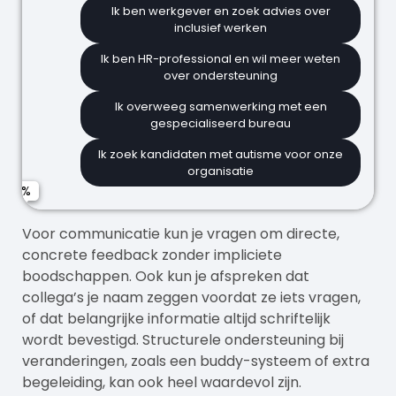
Ik ben werkgever en zoek advies over
We willen ons voorbereiden op toekomstige
inclusief werken
situaties
Naam
Ik ben HR-professional en wil meer weten
We onderzoeken nog welke opties er zijn
over ondersteuning
Ik overweeg samenwerking met een
E-mailadres
gespecialiseerd bureau
Ik zoek kandidaten met autisme voor onze
Organisatie
organisatie
Telefoonnummer (optioneel)
Voor communicatie kun je vragen om directe,
concrete feedback zonder impliciete
boodschappen. Ook kun je afspreken dat
collega’s je naam zeggen voordat ze iets vragen,
of dat belangrijke informatie altijd schriftelijk
Verstuur aanvraag
wordt bevestigd. Structurele ondersteuning bij
veranderingen, zoals een buddy-systeem of extra
begeleiding, kan ook heel waardevol zijn.