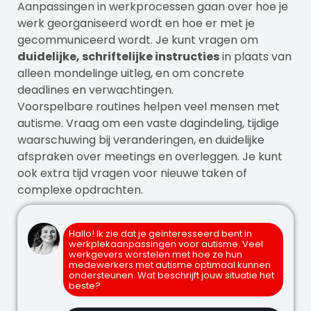
Aanpassingen in werkprocessen gaan over hoe je
werk georganiseerd wordt en hoe er met je
gecommuniceerd wordt. Je kunt vragen om
duidelijke, schriftelijke instructies
in plaats van
alleen mondelinge uitleg, en om concrete
deadlines en verwachtingen.
Voorspelbare routines helpen veel mensen met
autisme. Vraag om een vaste dagindeling, tijdige
waarschuwing bij veranderingen, en duidelijke
afspraken over meetings en overleggen. Je kunt
ook extra tijd vragen voor nieuwe taken of
complexe opdrachten.
Hallo! Ik zie dat je geïnteresseerd bent in
werkplekaanpassingen voor autisme. Veel
werkgevers worstelen met hoe ze hun
medewerkers met autisme optimaal kunnen
ondersteunen. Wat beschrijft jouw situatie het
beste?
We hebben nu een concrete situatie die
ondersteuning vraagt