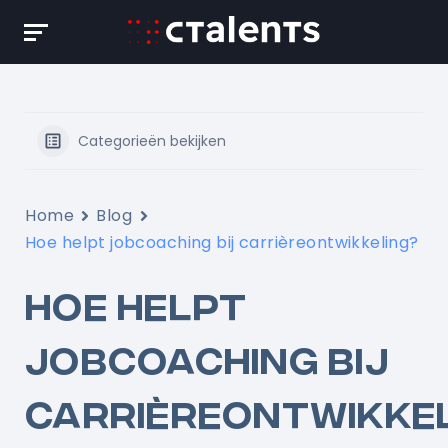
Skip
to
content
Categorieën bekijken
Home
Blog
Hoe helpt jobcoaching bij carrièreontwikkeling?
HOE HELPT
JOBCOACHING BIJ
CARRIÈREONTWIKKE